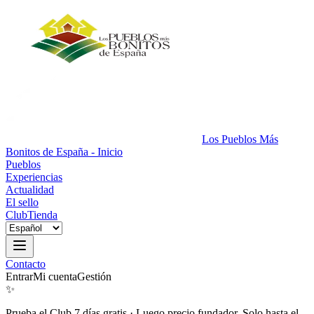
Los Pueblos Más
Bonitos de España - Inicio
Pueblos
Experiencias
Actualidad
El sello
Club
Tienda
Contacto
Entrar
Mi cuenta
Gestión
✨
Prueba el Club 7 días gratis
·
Luego precio fundador. Solo hasta el