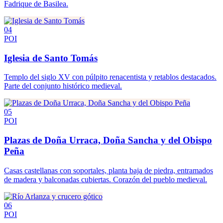
Fadrique de Basilea.
04
POI
Iglesia de Santo Tomás
Templo del siglo XV con púlpito renacentista y retablos destacados.
Parte del conjunto histórico medieval.
05
POI
Plazas de Doña Urraca, Doña Sancha y del Obispo
Peña
Casas castellanas con soportales, planta baja de piedra, entramados
de madera y balconadas cubiertas. Corazón del pueblo medieval.
06
POI