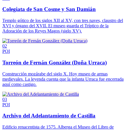
Colegiata de San Cosme y San Damián
Templo gótico de los siglos XII al XV, con tres naves, claustro del
XVI y órgano del XVII. El museo guarda el Tríptico de la
Adoración de los Reyes Magos (siglo XV).
02
POI
Torreón de Fernán González (Doña Urraca)
Construcción mozárabe del siglo X. Hoy museo de armas
medievales. La leyenda cuenta que la infanta Urraca fue encerrada
aquí como castigo.
03
POI
Archivo del Adelantamiento de Castilla
Edificio renacentista de 1575. Alberga el Museo del Libro de