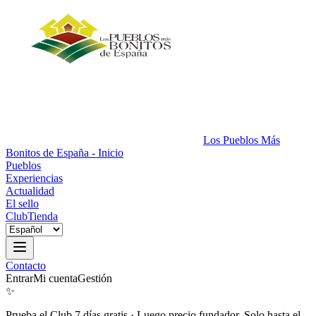
Los Pueblos Más
Bonitos de España - Inicio
Pueblos
Experiencias
Actualidad
El sello
Club
Tienda
Contacto
Entrar
Mi cuenta
Gestión
✨
Prueba el Club 7 días gratis
·
Luego precio fundador. Solo hasta el