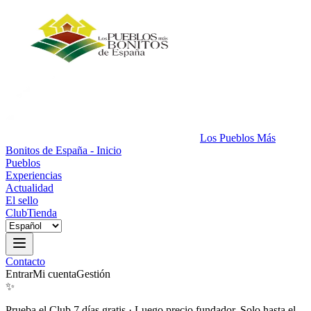
Los Pueblos Más
Bonitos de España - Inicio
Pueblos
Experiencias
Actualidad
El sello
Club
Tienda
Contacto
Entrar
Mi cuenta
Gestión
✨
Prueba el Club 7 días gratis
·
Luego precio fundador. Solo hasta el