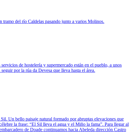
un tramo del río Caldelas pasando junto a varios Molinos.
s servicios de hostelería y supermercado están en el pueblo, a unos
eguir por la rúa da Devesa que lleva hasta el área.
 Sil. Un bello paisaje natural formado por abruptas elevaciones que
élebre la frase: “El Sil lleva el agua y el Miño la fama”. Para llegar al
del embarcadero de Doade continuamos hacia Abeleda dirección Castro