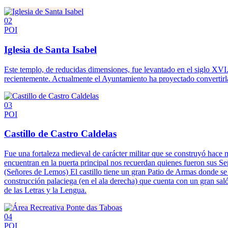
02
POI
Iglesia de Santa Isabel
Este templo, de reducidas dimensiones, fue levantado en el siglo XVI
recientemente. Actualmente el Ayuntamiento ha proyectado convertir
03
POI
Castillo de Castro Caldelas
Fue una fortaleza medieval de carácter militar que se construyó hace m
encuentran en la puerta principal nos recuerdan quienes fueron sus Se
(Señores de Lemos) El castillo tiene un gran Patio de Armas donde se 
construcción palaciega (en el ala derecha) que cuenta con un gran s
de las Letras y la Lengua.
04
POI