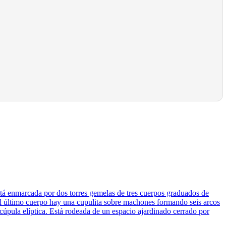
está enmarcada por dos torres gemelas de tres cuerpos graduados de
l último cuerpo hay una cupulita sobre machones formando seis arcos
cúpula elíptica. Está rodeada de un espacio ajardinado cerrado por