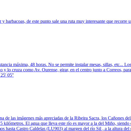
r y barbacoas, de este punto sale una ruta muy interesante que recorre 
tancia máxima, 48 horas. No se permite instalar mesas, sillas, etc... Lo
lo cruza como Av. Ourense, girar, en el centro junto a Correos, para s
5' 05''
 una de las imágenes más apreciadas de la Ribeira Sacra, los Cañones del
25 kilómetros. El agua que lleva este río es mayor a la del Miño, siendo c
os hasta Castro Caldelas (LU903) al margen del río Sil , a la altura 