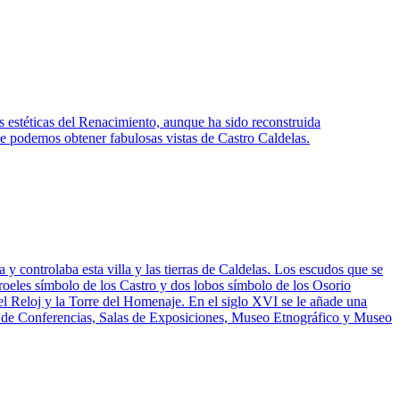
s estéticas del Renacimiento, aunque ha sido reconstruida
 podemos obtener fabulosas vistas de Castro Caldelas.
y controlaba esta villa y las tierras de Caldelas. Los escudos que se
 roeles símbolo de los Castro y dos lobos símbolo de los Osorio
el Reloj y la Torre del Homenaje. En el siglo XVI se le añade una
la de Conferencias, Salas de Exposiciones, Museo Etnográfico y Museo