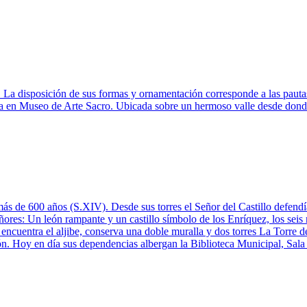
. La disposición de sus formas y ornamentación corresponde a las pauta
la en Museo de Arte Sacro. Ubicada sobre un hermoso valle desde donde
ás de 600 años (S.XIV). Desde sus torres el Señor del Castillo defendía 
ñores: Un león rampante y un castillo símbolo de los Enríquez, los seis
encuentra el aljibe, conserva una doble muralla y dos torres La Torre d
alón. Hoy en día sus dependencias albergan la Biblioteca Municipal, Sa