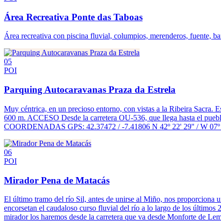
Área Recreativa Ponte das Taboas
Área recreativa con piscina fluvial, columpios, merenderos, fuente, ba
05
POI
Parquing Autocaravanas Praza da Estrela
Muy céntrica, en un precioso entorno, con vistas a la Ribeira Sacra. Es
600 m. ACCESO Desde la carretera OU-536, que llega hasta el pueblo y 
COORDENADAS GPS: 42.37472 / -7.41806 N 42º 22' 29'' / W 07º 2
06
POI
Mirador Pena de Matacás
El último tramo del río Sil, antes de unirse al Miño, nos proporciona
encorsetan el caudaloso curso fluvial del río a lo largo de los últimos 
mirador los haremos desde la carretera que va desde Monforte de Lem