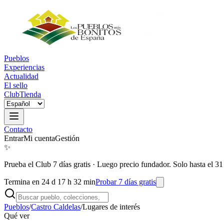
Pueblos
Experiencias
Actualidad
El sello
Club
Tienda
Contacto
Entrar
Mi cuenta
Gestión
✨
Prueba el Club 7 días gratis
·
Luego precio fundador. Solo hasta el 31
Termina en 24 d 17 h 32 min
Probar 7 días gratis
Pueblos
/
Castro Caldelas
/
Lugares de interés
Qué ver