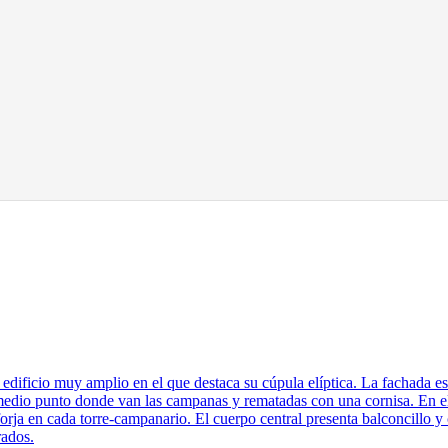
un edificio muy amplio en el que destaca su cúpula elíptica. La fachada 
medio punto donde van las campanas y rematadas con una cornisa. En e
rja en cada torre-campanario. El cuerpo central presenta balconcillo y 
rados.