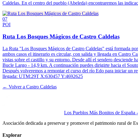
Caldelas. En el centro del pueblo (Abeleda) encontraremos las indicaci
07
POI
Ruta Los Bosques Mágicos de Castro Caldelas
La Ruta "Los Bosques Mágicos de Castro Caldelas" está formada por do
ambos casos el itinerario es circular, con salida y llegada en Castro 
vistas sobre el castillo y su entorno. Desde allí el sendero desciende 
Bucle Largo - 14,9 km. A continuación puedes dirigirte hacia el Souto
Después volveremos a remontar el curso del río Edo para iniciar un r
llegada: UTM:29T X:630457 Y:4692625
← Volver a
Castro Caldelas
Los Pueblos Más Bonitos de España - 
Asociación dedicada a preservar y promover el patrimonio rural de E
Explorar