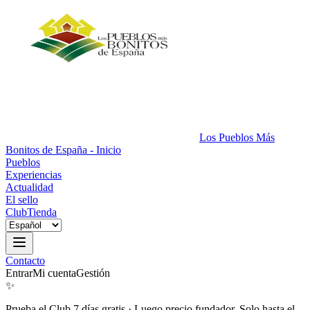
Los Pueblos Más
Bonitos de España - Inicio
Pueblos
Experiencias
Actualidad
El sello
Club
Tienda
Contacto
Entrar
Mi cuenta
Gestión
✨
Prueba el Club 7 días gratis
·
Luego precio fundador. Solo hasta el