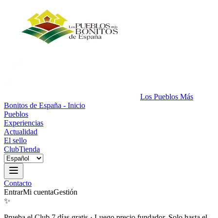
Los Pueblos Más
Bonitos de España - Inicio
Pueblos
Experiencias
Actualidad
El sello
Club
Tienda
Contacto
Entrar
Mi cuenta
Gestión
✨
Prueba el Club 7 días gratis
·
Luego precio fundador. Solo hasta el