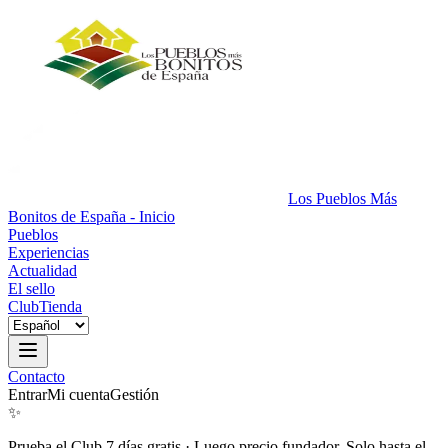
Los Pueblos Más
Bonitos de España - Inicio
Pueblos
Experiencias
Actualidad
El sello
Club
Tienda
Contacto
Entrar
Mi cuenta
Gestión
✨
Prueba el Club 7 días gratis
·
Luego precio fundador. Solo hasta el