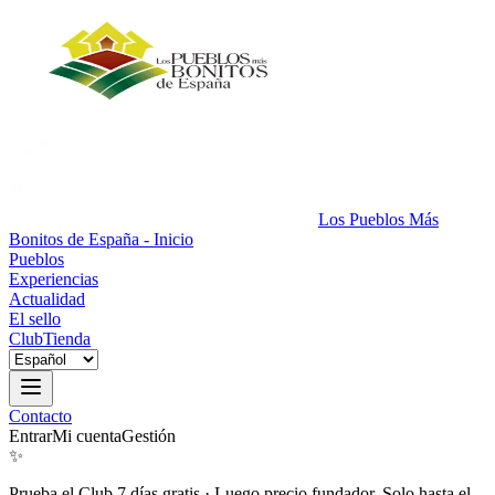
Los Pueblos Más
Bonitos de España - Inicio
Pueblos
Experiencias
Actualidad
El sello
Club
Tienda
Contacto
Entrar
Mi cuenta
Gestión
✨
Prueba el Club 7 días gratis
·
Luego precio fundador. Solo hasta el