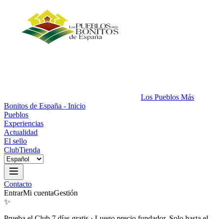
Los Pueblos Más
Bonitos de España - Inicio
Pueblos
Experiencias
Actualidad
El sello
Club
Tienda
Contacto
Entrar
Mi cuenta
Gestión
✨
Prueba el Club 7 días gratis
·
Luego precio fundador. Solo hasta el