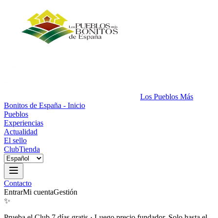
Los Pueblos Más
Bonitos de España - Inicio
Pueblos
Experiencias
Actualidad
El sello
Club
Tienda
Contacto
Entrar
Mi cuenta
Gestión
✨
Prueba el Club 7 días gratis
·
Luego precio fundador. Solo hasta el