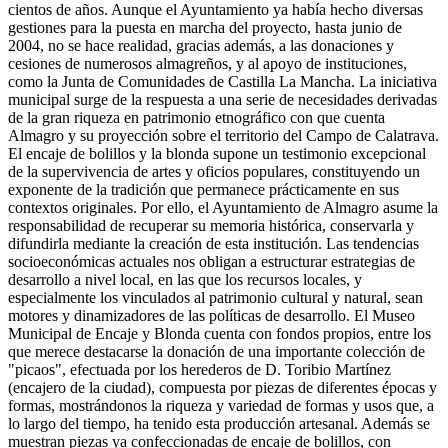
cientos de años. Aunque el Ayuntamiento ya había hecho diversas
gestiones para la puesta en marcha del proyecto, hasta junio de
2004, no se hace realidad, gracias además, a las donaciones y
cesiones de numerosos almagreños, y al apoyo de instituciones,
como la Junta de Comunidades de Castilla La Mancha. La iniciativa
municipal surge de la respuesta a una serie de necesidades derivadas
de la gran riqueza en patrimonio etnográfico con que cuenta
Almagro y su proyección sobre el territorio del Campo de Calatrava.
El encaje de bolillos y la blonda supone un testimonio excepcional
de la supervivencia de artes y oficios populares, constituyendo un
exponente de la tradición que permanece prácticamente en sus
contextos originales. Por ello, el Ayuntamiento de Almagro asume la
responsabilidad de recuperar su memoria histórica, conservarla y
difundirla mediante la creación de esta institución. Las tendencias
socioeconómicas actuales nos obligan a estructurar estrategias de
desarrollo a nivel local, en las que los recursos locales, y
especialmente los vinculados al patrimonio cultural y natural, sean
motores y dinamizadores de las políticas de desarrollo. El Museo
Municipal de Encaje y Blonda cuenta con fondos propios, entre los
que merece destacarse la donación de una importante colección de
"picaos", efectuada por los herederos de D. Toribio Martínez
(encajero de la ciudad), compuesta por piezas de diferentes épocas y
formas, mostrándonos la riqueza y variedad de formas y usos que, a
lo largo del tiempo, ha tenido esta producción artesanal. Además se
muestran piezas ya confeccionadas de encaje de bolillos, con