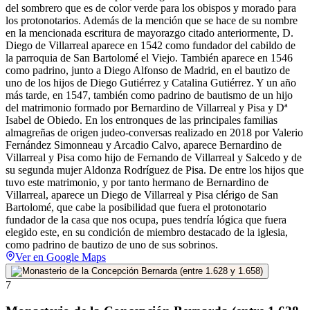
del sombrero que es de color verde para los obispos y morado para
los protonotarios. Además de la mención que se hace de su nombre
en la mencionada escritura de mayorazgo citado anteriormente, D.
Diego de Villarreal aparece en 1542 como fundador del cabildo de
la parroquia de San Bartolomé el Viejo. También aparece en 1546
como padrino, junto a Diego Alfonso de Madrid, en el bautizo de
uno de los hijos de Diego Gutiérrez y Catalina Gutiérrez. Y un año
más tarde, en 1547, también como padrino de bautismo de un hijo
del matrimonio formado por Bernardino de Villarreal y Pisa y Dª
Isabel de Obiedo. En los entronques de las principales familias
almagreñas de origen judeo-conversas realizado en 2018 por Valerio
Fernández Simonneau y Arcadio Calvo, aparece Bernardino de
Villarreal y Pisa como hijo de Fernando de Villarreal y Salcedo y de
su segunda mujer Aldonza Rodríguez de Pisa. De entre los hijos que
tuvo este matrimonio, y por tanto hermano de Bernardino de
Villarreal, aparece un Diego de Villarreal y Pisa clérigo de San
Bartolomé, que cabe la posibilidad que fuera el protonotario
fundador de la casa que nos ocupa, pues tendría lógica que fuera
elegido este, en su condición de miembro destacado de la iglesia,
como padrino de bautizo de uno de sus sobrinos.
Ver en Google Maps
7