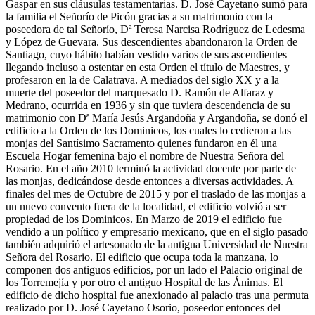
Gaspar en sus cláusulas testamentarias. D. José Cayetano sumó para
la familia el Señorío de Picón gracias a su matrimonio con la
poseedora de tal Señorío, Dª Teresa Narcisa Rodríguez de Ledesma
y López de Guevara. Sus descendientes abandonaron la Orden de
Santiago, cuyo hábito habían vestido varios de sus ascendientes
llegando incluso a ostentar en esta Orden el título de Maestres, y
profesaron en la de Calatrava. A mediados del siglo XX y a la
muerte del poseedor del marquesado D. Ramón de Alfaraz y
Medrano, ocurrida en 1936 y sin que tuviera descendencia de su
matrimonio con Dª María Jesús Argandoña y Argandoña, se donó el
edificio a la Orden de los Dominicos, los cuales lo cedieron a las
monjas del Santísimo Sacramento quienes fundaron en él una
Escuela Hogar femenina bajo el nombre de Nuestra Señora del
Rosario. En el año 2010 terminó la actividad docente por parte de
las monjas, dedicándose desde entonces a diversas actividades. A
finales del mes de Octubre de 2015 y por el traslado de las monjas a
un nuevo convento fuera de la localidad, el edificio volvió a ser
propiedad de los Dominicos. En Marzo de 2019 el edificio fue
vendido a un político y empresario mexicano, que en el siglo pasado
también adquirió el artesonado de la antigua Universidad de Nuestra
Señora del Rosario. El edificio que ocupa toda la manzana, lo
componen dos antiguos edificios, por un lado el Palacio original de
los Torremejía y por otro el antiguo Hospital de las Ánimas. El
edificio de dicho hospital fue anexionado al palacio tras una permuta
realizado por D. José Cayetano Osorio, poseedor entonces del