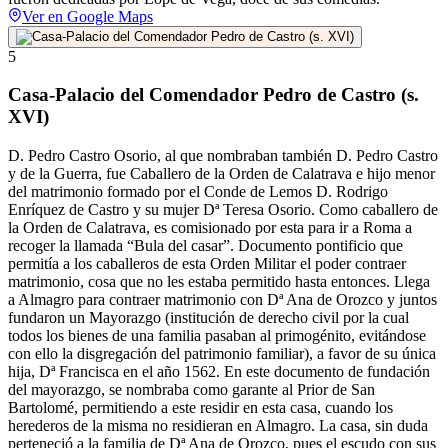
Ver en Google Maps
5
Casa-Palacio del Comendador Pedro de Castro (s.
XVI)
D. Pedro Castro Osorio, al que nombraban también D. Pedro Castro
y de la Guerra, fue Caballero de la Orden de Calatrava e hijo menor
del matrimonio formado por el Conde de Lemos D. Rodrigo
Enríquez de Castro y su mujer Dª Teresa Osorio. Como caballero de
la Orden de Calatrava, es comisionado por esta para ir a Roma a
recoger la llamada “Bula del casar”. Documento pontificio que
permitía a los caballeros de esta Orden Militar el poder contraer
matrimonio, cosa que no les estaba permitido hasta entonces. Llega
a Almagro para contraer matrimonio con Dª Ana de Orozco y juntos
fundaron un Mayorazgo (institución de derecho civil por la cual
todos los bienes de una familia pasaban al primogénito, evitándose
con ello la disgregación del patrimonio familiar), a favor de su única
hija, Dª Francisca en el año 1562. En este documento de fundación
del mayorazgo, se nombraba como garante al Prior de San
Bartolomé, permitiendo a este residir en esta casa, cuando los
herederos de la misma no residieran en Almagro. La casa, sin duda
perteneció a la familia de Dª Ana de Orozco, pues el escudo con sus