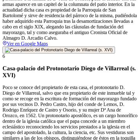
armas aparece en un capitel de la columnata del patio interior. En la
actualidad dicha casa es propiedad de la Parroquia de San
Bartolomé y sirve de residencia del párroco de la misma, pudiéndola
haber adquirido esta Parroquia tras la desamortizaciones llevadas a
cabo en el siglo XIX, alegando las cláusulas de fundación del
mayorazgo, tal y como aseguraba el antiguo Cronista Oficial de
Almagro D. Arcadio Calvo.
Ver en Google Maps
6
Casa-palacio del Protonotario Diego de Villarreal (s.
XVI)
Poco se conoce del propietario de esta casa, el protonotario D.
Diego de Villarreal, salvo que era propietario de este inmueble tal y
como se recoge en la escritura de formación del mayorazgo fundado
por sus vecinos D. Pedro Castro, hijo del conde de Lemos, D.
Rodrigo Enríquez de Castro y Osorio, y su mujer Dª Ana de
Orozco, en 1562. Un protonotario apostólico, es un cargo honorífico
dentro de la iglesia católica que el papa concede a un miembro
eclesiástico reconociendo los servicios prestados a la iglesia en el
campo del apostolado, la cultura, la ciencia, etc. Sus vestiduras son
similares a las de los obispos, distinguiéndose de éstos en la toquilla