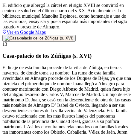
El edificio que albergó la cárcel en el siglo XVIII se convirtió en
centro de salud en el último cuarto del s.XX. Actualmente es la
biblioteca municipal Manolita Espinosa, como homenaje a una de
las escritoras, ensayista y poeta española más importantes del siglo
pasado y presente de Almagro.
Ver en Google Maps
13
Casa-palacio de los Zúñigas (s. XVI)
El linaje de esta familia procede de la villa de Zúñiga, en tierras
navarras, de donde toma su nombre. La rama de esta familia
avecindada en Almagro procede de los Duques de Béjar, ya que una
biznieta del primer duque de nombre Juana llegó a Almagro para
contraer matrimonio con Diego Alfonso de Madrid, quien fuera hijo
del antiguo tesorero de Carlos V, Marcos de Madrid. Un hijo de este
matrimonio D. Juan, se casó con la descendiente de otra de las casas
más notables de Almagro Dª Isabel de Oviedo, llegando a ser sus
descendientes señores de la villa vecina de Valenzuela. Esta familia
estuvo relacionada con los más ilustres linajes del panorama
nobiliario de la provincia de Ciudad Real, gracias a su política
matrimonial. Así los encontramos relacionados con familias locales
tan importantes como los Obiedo, Caballería, Vélez de Jaén, Juren,