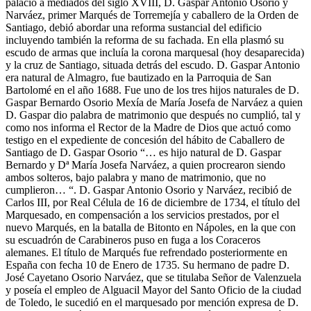
palacio a mediados del siglo XVIII, D. Gaspar Antonio Osorio y
Narváez, primer Marqués de Torremejía y caballero de la Orden de
Santiago, debió abordar una reforma sustancial del edificio
incluyendo también la reforma de su fachada. En ella plasmó su
escudo de armas que incluía la corona marquesal (hoy desaparecida)
y la cruz de Santiago, situada detrás del escudo. D. Gaspar Antonio
era natural de Almagro, fue bautizado en la Parroquia de San
Bartolomé en el año 1688. Fue uno de los tres hijos naturales de D.
Gaspar Bernardo Osorio Mexía de María Josefa de Narváez a quien
D. Gaspar dio palabra de matrimonio que después no cumplió, tal y
como nos informa el Rector de la Madre de Dios que actuó como
testigo en el expediente de concesión del hábito de Caballero de
Santiago de D. Gaspar Osorio “… es hijo natural de D. Gaspar
Bernardo y Dª María Josefa Narváez, a quien procrearon siendo
ambos solteros, bajo palabra y mano de matrimonio, que no
cumplieron… “. D. Gaspar Antonio Osorio y Narváez, recibió de
Carlos III, por Real Célula de 16 de diciembre de 1734, el título del
Marquesado, en compensación a los servicios prestados, por el
nuevo Marqués, en la batalla de Bitonto en Nápoles, en la que con
su escuadrón de Carabineros puso en fuga a los Coraceros
alemanes. El título de Marqués fue refrendado posteriormente en
España con fecha 10 de Enero de 1735. Su hermano de padre D.
José Cayetano Osorio Narváez, que se titulaba Señor de Valenzuela
y poseía el empleo de Alguacil Mayor del Santo Oficio de la ciudad
de Toledo, le sucedió en el marquesado por mención expresa de D.