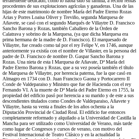
terrateniente dedicado, como lo había sido su familia, a recibir rentas
procedentes de sus explotaciones agrícolas y ganaderas. Una de las
hijas de este matrimonio de nombre María del Padre Eterno Rozas
Arias y Porres Loaisa Oliver y Treviño, segunda Marquesa de
Añavete, se casó con el segundo Marqués de Villaytre D. Francisco
Sancho Barona y Rozas, también Caballero de la Orden de
Calatrava y sobrino de la Marquesa, (ya que dicha Marquesa era
prima hermana de la madre de D. Francisco). El marquesado de
Villaytre, fue creado como tal por el rey Felipe V, en 1746, aunque
anteriormente ya existía con el nombre de Villaster, en la persona del
padre de D. Francisco de nombre D. Gaspar Sancho Barona y
Rozas. Una nieta de esta I Marquesa de Añavate, Dª María del
Padre Eterno Barona y Rozas, que a su vez poseía también el título
de Marquesa de Villaytre, por herencia paterna, fue la que casó en
Almagro en 1734 con D. Juan Francisco Gaona y Portocarrero II
Conde de Valdeparaiso y Ministro que fue de Hacienda con el rey
Fernando VI. A la muerte de Dª María del Padre Eterno en 1755, la
propiedad del edificio pasó por herencia a su marido y de este a sus
descendientes titulados como Condes de Valdeparaiso, Añavete y
Villaytre, hasta su venta a finales de los años ochenta a la
Diputación Provincial de Ciudad Real. El edificio fue entonces
completamente reformado y alquilado a la Universidad de Castilla la
Mancha para ser utilizado como Universidad de Verano, más tarde
como lugar de Congresos y cursos de verano, con motivo del
Festival Internacional de Teatro Clásico y en la actualidad la