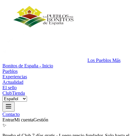
Los Pueblos Más
Bonitos de España - Inicio
Pueblos
Experiencias
Actualidad
El sello
Club
Tienda
Contacto
Entrar
Mi cuenta
Gestión
✨
Prueba el Club 7 días gratis
·
Luego precio fundador. Solo hasta el