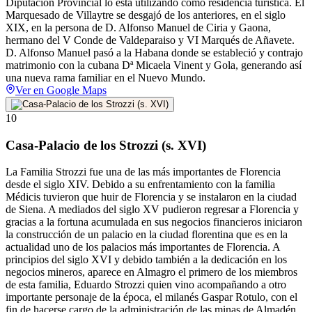
Diputación Provincial lo está utilizando como residencia turística. El
Marquesado de Villaytre se desgajó de los anteriores, en el siglo
XIX, en la persona de D. Alfonso Manuel de Ciria y Gaona,
hermano del V Conde de Valdeparaiso y VI Marqués de Añavete.
D. Alfonso Manuel pasó a la Habana donde se estableció y contrajo
matrimonio con la cubana Dª Micaela Vinent y Gola, generando así
una nueva rama familiar en el Nuevo Mundo.
Ver en Google Maps
10
Casa-Palacio de los Strozzi (s. XVI)
La Familia Strozzi fue una de las más importantes de Florencia
desde el siglo XIV. Debido a su enfrentamiento con la familia
Médicis tuvieron que huir de Florencia y se instalaron en la ciudad
de Siena. A mediados del siglo XV pudieron regresar a Florencia y
gracias a la fortuna acumulada en sus negocios financieros iniciaron
la construcción de un palacio en la ciudad florentina que es en la
actualidad uno de los palacios más importantes de Florencia. A
principios del siglo XVI y debido también a la dedicación en los
negocios mineros, aparece en Almagro el primero de los miembros
de esta familia, Eduardo Strozzi quien vino acompañando a otro
importante personaje de la época, el milanés Gaspar Rotulo, con el
fin de hacerse cargo de la administración de las minas de Almadén.