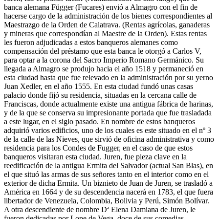
banca alemana Függer (Fucares) envió a Almagro con el fin de
hacerse cargo de la administración de los bienes correspondientes al
Maestrazgo de la Orden de Calatrava. (Rentas agrícolas, ganaderas
y mineras que correspondían al Maestre de la Orden). Estas rentas
les fueron adjudicadas a estos banqueros alemanes como
compensación del préstamo que esta banca le otorgó a Carlos V,
para optar a la corona del Sacro Imperio Romano Germánico. Su
llegada a Almagro se produjo hacia el año 1518 y permaneció en
esta ciudad hasta que fue relevado en la administración por su yerno
Juan Xedler, en el año 1555. En esta ciudad fundó unas casas
palacio donde fijó su residencia, situadas en la cercana calle de
Franciscas, donde actualmente existe una antigua fábrica de harinas,
y de la que se conserva su impresionante portada que fue trasladada
a este lugar, en el siglo pasado. En nombre de estos banqueros
adquirió varios edificios, uno de los cuales es este situado en el nº 3
de la calle de las Nieves, que sirvió de oficina administrativa y como
residencia para los Condes de Fugger, en el caso de que estos
banqueros visitaran esta ciudad. Juren, fue pieza clave en la
reedificación de la antigua Ermita del Salvador (actual San Blas), en
el que situó las armas de sus señores tanto en el interior como en el
exterior de dicha Ermita. Un biznieto de Juan de Juren, se trasladó a
América en 1664 y de su descendencia nacerá en 1783, el que fuera
libertador de Venezuela, Colombia, Bolivia y Perú, Simón Bolívar.
A otra descendiente de nombre Dª Elena Damiana de Juren, le
fueron dedicadas por Lope de Vega, doce de sus comedias.