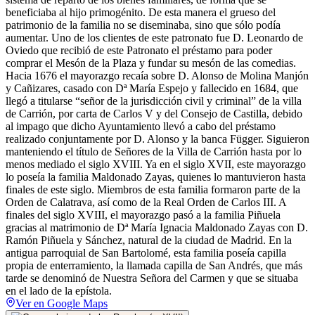
beneficiaba al hijo primogénito. De esta manera el grueso del
patrimonio de la familia no se diseminaba, sino que sólo podía
aumentar. Uno de los clientes de este patronato fue D. Leonardo de
Oviedo que recibió de este Patronato el préstamo para poder
comprar el Mesón de la Plaza y fundar su mesón de las comedias.
Hacia 1676 el mayorazgo recaía sobre D. Alonso de Molina Manjón
y Cañizares, casado con Dª María Espejo y fallecido en 1684, que
llegó a titularse “señor de la jurisdicción civil y criminal” de la villa
de Carrión, por carta de Carlos V y del Consejo de Castilla, debido
al impago que dicho Ayuntamiento llevó a cabo del préstamo
realizado conjuntamente por D. Alonso y la banca Függer. Siguieron
manteniendo el título de Señores de la Villa de Carrión hasta por lo
menos mediado el siglo XVIII. Ya en el siglo XVII, este mayorazgo
lo poseía la familia Maldonado Zayas, quienes lo mantuvieron hasta
finales de este siglo. Miembros de esta familia formaron parte de la
Orden de Calatrava, así como de la Real Orden de Carlos III. A
finales del siglo XVIII, el mayorazgo pasó a la familia Piñuela
gracias al matrimonio de Dª María Ignacia Maldonado Zayas con D.
Ramón Piñuela y Sánchez, natural de la ciudad de Madrid. En la
antigua parroquial de San Bartolomé, esta familia poseía capilla
propia de enterramiento, la llamada capilla de San Andrés, que más
tarde se denominó de Nuestra Señora del Carmen y que se situaba
en el lado de la epístola.
Ver en Google Maps