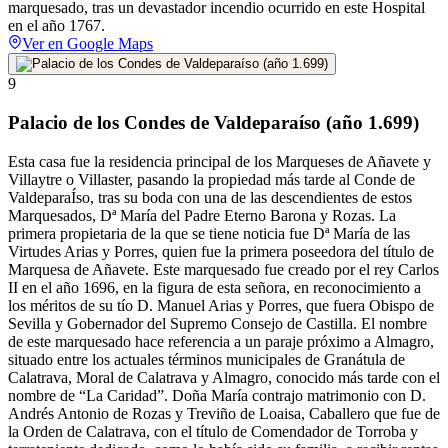
marquesado, tras un devastador incendio ocurrido en este Hospital
en el año 1767.
Ver en Google Maps
9
Palacio de los Condes de Valdeparaíso (año 1.699)
Esta casa fue la residencia principal de los Marqueses de Añavete y
Villaytre o Villaster, pasando la propiedad más tarde al Conde de
ValdeparaÍso, tras su boda con una de las descendientes de estos
Marquesados, Dª María del Padre Eterno Barona y Rozas. La
primera propietaria de la que se tiene noticia fue Dª María de las
Virtudes Arias y Porres, quien fue la primera poseedora del título de
Marquesa de Añavete. Este marquesado fue creado por el rey Carlos
II en el año 1696, en la figura de esta señora, en reconocimiento a
los méritos de su tío D. Manuel Arias y Porres, que fuera Obispo de
Sevilla y Gobernador del Supremo Consejo de Castilla. El nombre
de este marquesado hace referencia a un paraje próximo a Almagro,
situado entre los actuales términos municipales de Granátula de
Calatrava, Moral de Calatrava y Almagro, conocido más tarde con el
nombre de “La Caridad”. Doña María contrajo matrimonio con D.
Andrés Antonio de Rozas y Treviño de Loaisa, Caballero que fue de
la Orden de Calatrava, con el título de Comendador de Torroba y