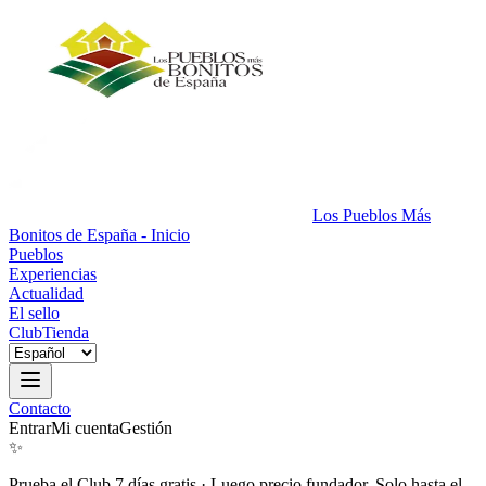
Los Pueblos Más
Bonitos de España - Inicio
Pueblos
Experiencias
Actualidad
El sello
Club
Tienda
Contacto
Entrar
Mi cuenta
Gestión
✨
Prueba el Club 7 días gratis
·
Luego precio fundador. Solo hasta el