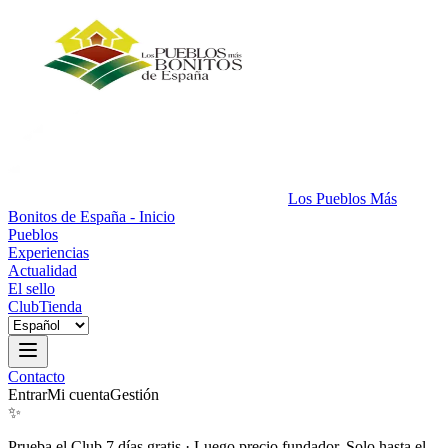
Los Pueblos Más
Bonitos de España - Inicio
Pueblos
Experiencias
Actualidad
El sello
Club
Tienda
Contacto
Entrar
Mi cuenta
Gestión
✨
Prueba el Club 7 días gratis
·
Luego precio fundador. Solo hasta el