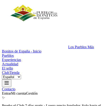
Los Pueblos Más
Bonitos de España - Inicio
Pueblos
Experiencias
Actualidad
El sello
Club
Tienda
Contacto
Entrar
Mi cuenta
Gestión
✨
Prueba el Club 7 días gratis
·
Luego precio fundador. Solo hasta el