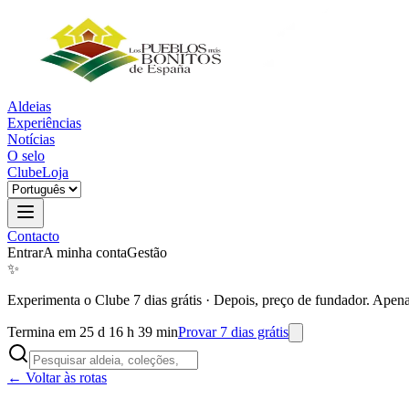
Aldeias
Experiências
Notícias
O selo
Clube
Loja
Contacto
Entrar
A minha conta
Gestão
✨
Experimenta o Clube 7 dias grátis
·
Depois, preço de fundador. Apena
Termina em 25 d 16 h 39 min
Provar 7 dias grátis
← Voltar às rotas