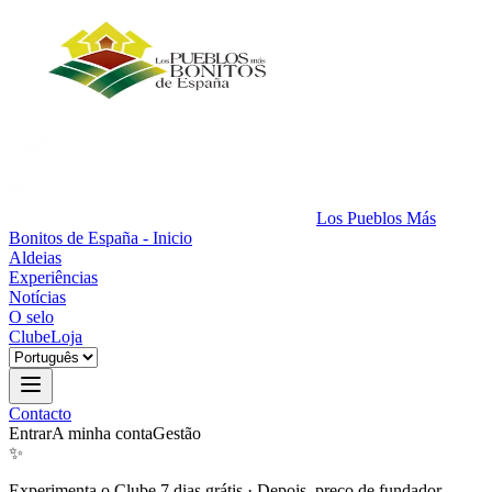
Los Pueblos Más
Bonitos de España - Inicio
Aldeias
Experiências
Notícias
O selo
Clube
Loja
Contacto
Entrar
A minha conta
Gestão
✨
Experimenta o Clube 7 dias grátis
·
Depois, preço de fundador.