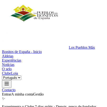
Los Pueblos Más
Bonitos de España - Inicio
Aldeias
Experiências
Notícias
O selo
Clube
Loja
Contacto
Entrar
A minha conta
Gestão
✨
Experimenta o Clube 7 dias grátis
·
Depois, preço de fundador.