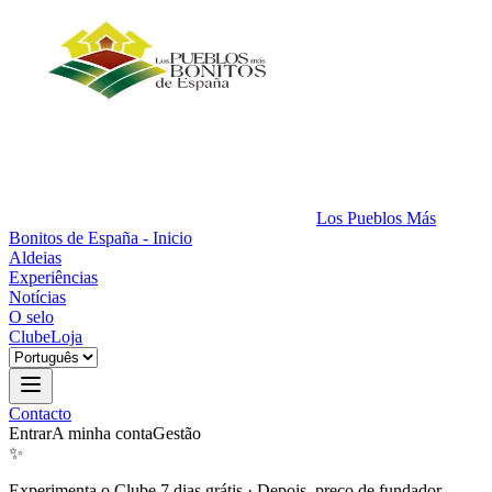
Los Pueblos Más
Bonitos de España - Inicio
Aldeias
Experiências
Notícias
O selo
Clube
Loja
Contacto
Entrar
A minha conta
Gestão
✨
Experimenta o Clube 7 dias grátis
·
Depois, preço de fundador.