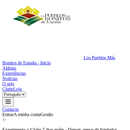
Los Pueblos Más
Bonitos de España - Inicio
Aldeias
Experiências
Notícias
O selo
Clube
Loja
Contacto
Entrar
A minha conta
Gestão
✨
Experimenta o Clube 7 dias grátis
·
Depois, preço de fundador.