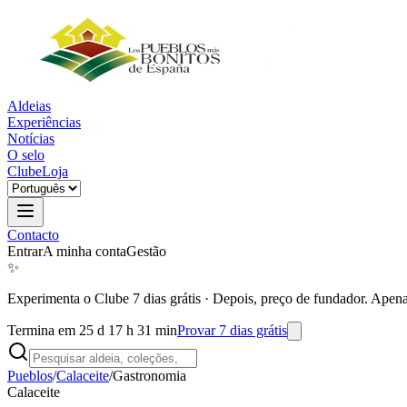
Aldeias
Experiências
Notícias
O selo
Clube
Loja
Contacto
Entrar
A minha conta
Gestão
✨
Experimenta o Clube 7 dias grátis
·
Depois, preço de fundador. Apena
Termina em 25 d 17 h 31 min
Provar 7 dias grátis
Pueblos
/
Calaceite
/
Gastronomia
Calaceite