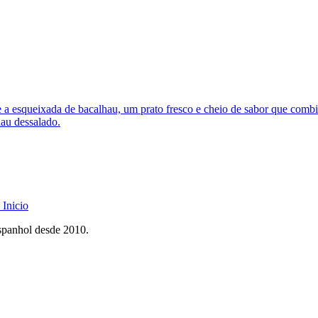
se a esqueixada de bacalhau, um prato fresco e cheio de sabor que com
hau dessalado.
Inicio
spanhol desde 2010.