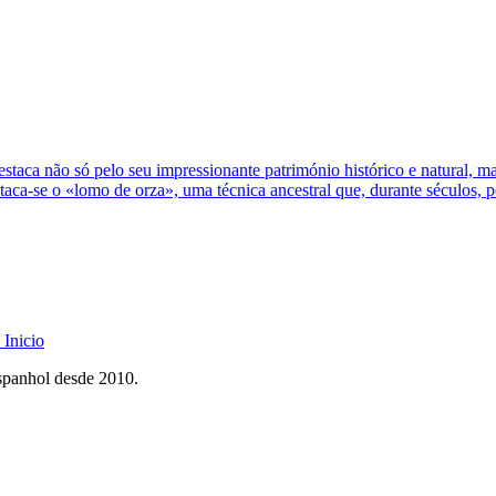
estaca não só pelo seu impressionante património histórico e natural,
estaca-se o «lomo de orza», uma técnica ancestral que, durante séculos, 
Inicio
spanhol desde 2010.