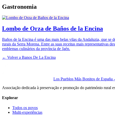
Gastronomia
Lombo de Orza de Baños de la Encina
Baños de la Encina é uma das mais belas vilas da Andaluzia, que se d
rurais da Serra Morena. Entre as suas receitas mais representativas d
emblemas culinários da província de Jaén.
← Volver a
Banos De La Encina
Los Pueblos Más Bonitos de España - 
Associação dedicada à preservação e promoção do património rural e
Explorar
Todos os povos
Multi-experiências