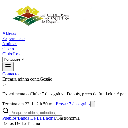
Aldeias
Experiências
Notícias
O selo
Clube
Loja
Contacto
Entrar
A minha conta
Gestão
✨
Experimenta o Clube 7 dias grátis
·
Depois, preço de fundador. Apena
Termina em 23 d 12 h 50 min
Provar 7 dias grátis
Pueblos
/
Banos De La Encina
/
Gastronomia
Banos De La Encina