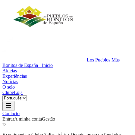
Los Pueblos Más
Bonitos de España - Inicio
Aldeias
Experiências
Notícias
O selo
Clube
Loja
Contacto
Entrar
A minha conta
Gestão
✨
Experimenta o Clube 7 dias grátis
·
Depois, preço de fundador.