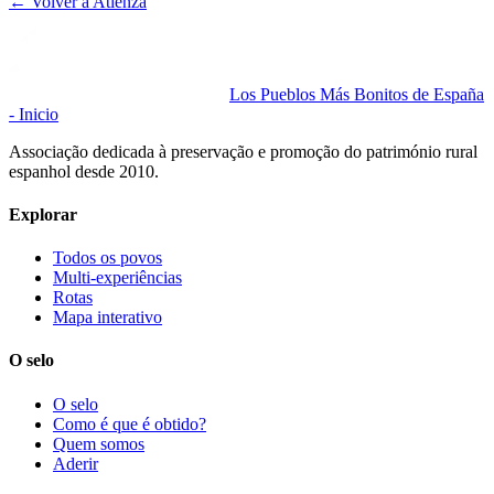
← Volver a
Atienza
Los Pueblos Más Bonitos de España
- Inicio
Associação dedicada à preservação e promoção do património rural
espanhol desde 2010.
Explorar
Todos os povos
Multi-experiências
Rotas
Mapa interativo
O selo
O selo
Como é que é obtido?
Quem somos
Aderir