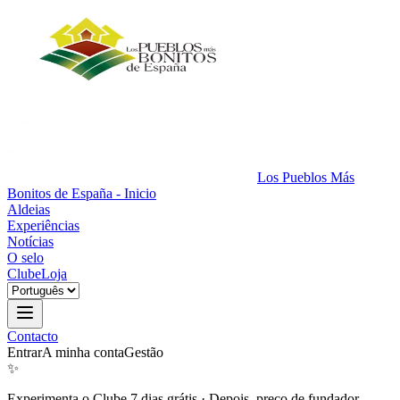
Los Pueblos Más
Bonitos de España - Inicio
Aldeias
Experiências
Notícias
O selo
Clube
Loja
Contacto
Entrar
A minha conta
Gestão
✨
Experimenta o Clube 7 dias grátis
·
Depois, preço de fundador.