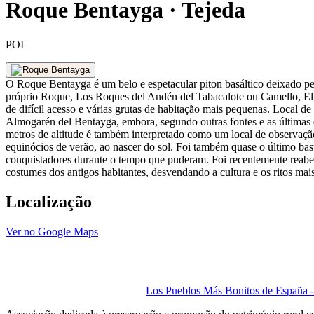
Roque Bentayga · Tejeda
POI
O Roque Bentayga é um belo e espetacular piton basáltico deixado pel
próprio Roque, Los Roques del Andén del Tabacalote ou Camello, El 
de difícil acesso e várias grutas de habitação mais pequenas. Local d
Almogarén del Bentayga, embora, segundo outras fontes e as últimas de
metros de altitude é também interpretado como um local de observação 
equinócios de verão, ao nascer do sol. Foi também quase o último bast
conquistadores durante o tempo que puderam. Foi recentemente reaber
costumes dos antigos habitantes, desvendando a cultura e os ritos mais
Localização
Ver no Google Maps
Los Pueblos Más Bonitos de España - 