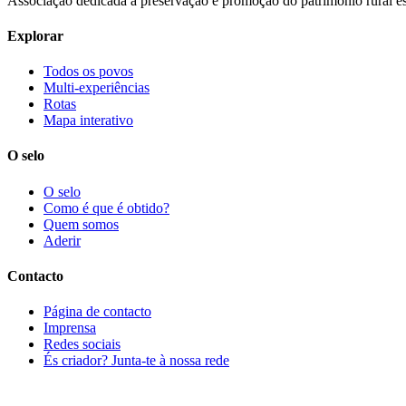
Associação dedicada à preservação e promoção do património rural e
Explorar
Todos os povos
Multi-experiências
Rotas
Mapa interativo
O selo
O selo
Como é que é obtido?
Quem somos
Aderir
Contacto
Página de contacto
Imprensa
Redes sociais
És criador? Junta-te à nossa rede