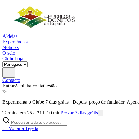
Aldeias
Experiências
Notícias
O selo
Clube
Loja
Contacto
Entrar
A minha conta
Gestão
✨
Experimenta o Clube 7 dias grátis
·
Depois, preço de fundador. Apena
Termina em 25 d 21 h 10 min
Provar 7 dias grátis
← Voltar a Tejeda