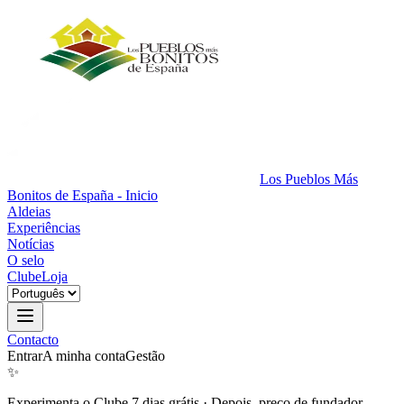
Los Pueblos Más
Bonitos de España - Inicio
Aldeias
Experiências
Notícias
O selo
Clube
Loja
Contacto
Entrar
A minha conta
Gestão
✨
Experimenta o Clube 7 dias grátis
·
Depois, preço de fundador.