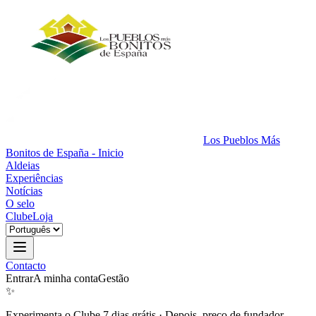
Los Pueblos Más
Bonitos de España - Inicio
Aldeias
Experiências
Notícias
O selo
Clube
Loja
Contacto
Entrar
A minha conta
Gestão
✨
Experimenta o Clube 7 dias grátis
·
Depois, preço de fundador.