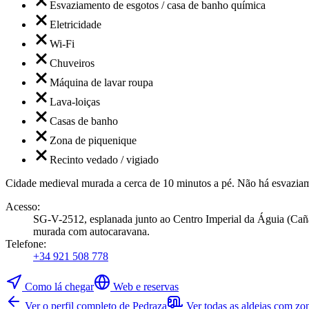
Esvaziamento de esgotos / casa de banho química
Eletricidade
Wi-Fi
Chuveiros
Máquina de lavar roupa
Lava-loiças
Casas de banho
Zona de piquenique
Recinto vedado / vigiado
Cidade medieval murada a cerca de 10 minutos a pé. Não há esvazia
Acesso
:
SG-V-2512, esplanada junto ao Centro Imperial da Águia (Cañad
murada com autocaravana.
Telefone
:
+34 921 508 778
Como lá chegar
Web e reservas
Ver o perfil completo de Pedraza
Ver todas as aldeias com zo