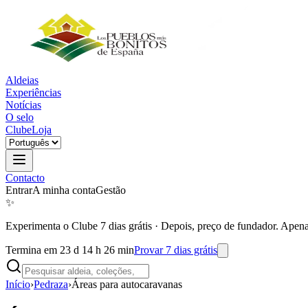
Aldeias
Experiências
Notícias
O selo
Clube
Loja
Contacto
Entrar
A minha conta
Gestão
✨
Experimenta o Clube 7 dias grátis
·
Depois, preço de fundador. Apena
Termina em 23 d 14 h 26 min
Provar 7 dias grátis
Início
›
Pedraza
›
Áreas para autocaravanas