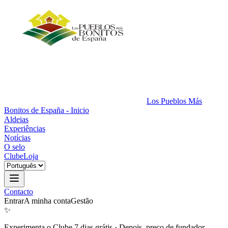
Los Pueblos Más
Bonitos de España - Inicio
Aldeias
Experiências
Notícias
O selo
Clube
Loja
Contacto
Entrar
A minha conta
Gestão
✨
Experimenta o Clube 7 dias grátis
·
Depois, preço de fundador.