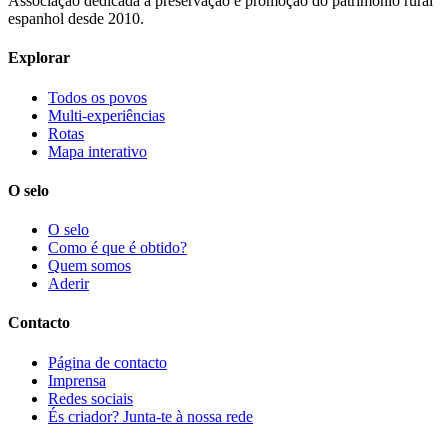
Associação dedicada à preservação e promoção do património rural
espanhol desde 2010.
Explorar
Todos os povos
Multi-experiências
Rotas
Mapa interativo
O selo
O selo
Como é que é obtido?
Quem somos
Aderir
Contacto
Página de contacto
Imprensa
Redes sociais
És criador? Junta-te à nossa rede