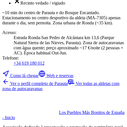
Recinto vedado / vigiado
~10 min do centro de Parauta e do Bosque Encantado.
Estacionamento no centro desportivo da aldeia (MA-7305) apenas
durante o dia, sem pernoita. Zona urbana de Ronda (~35 km).
Acesso
:
Estrada Ronda-San Pedro de Alcántara km 13,6 (Parque
Natural Sierra de las Nieves, Parauta). Zona de autocaravanas
com água quente; preço aproximado ~17 €/noite (2 pessoas +
AC). Época habitual Out-Jun.
Telefone
:
+34 619 180 012
Como lá chegar
Web e reservas
Ver o perfil completo de Parauta
Ver todas as aldeias com
zona de autocaravanas
Los Pueblos Más Bonitos de España
- Inicio