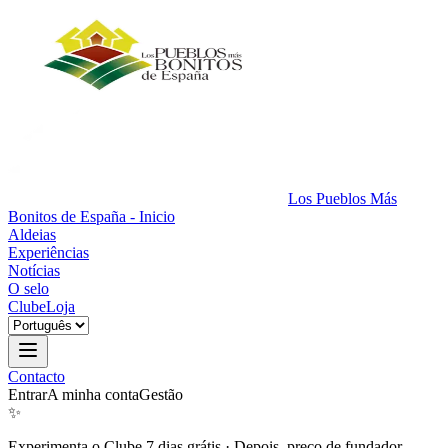
Los Pueblos Más
Bonitos de España - Inicio
Aldeias
Experiências
Notícias
O selo
Clube
Loja
Contacto
Entrar
A minha conta
Gestão
✨
Experimenta o Clube 7 dias grátis
·
Depois, preço de fundador.