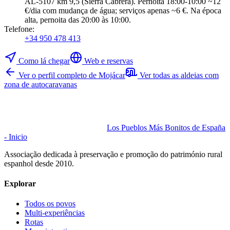
AL-5107 km 9,5 (Sierra Cabrera). Pernoita 18:00-10:00 ~12
€/dia com mudança de água; serviços apenas ~6 €. Na época
alta, pernoita das 20:00 às 10:00.
Telefone
:
+34 950 478 413
Como lá chegar
Web e reservas
Ver o perfil completo de Mojácar
Ver todas as aldeias com
zona de autocaravanas
Los Pueblos Más Bonitos de España
- Inicio
Associação dedicada à preservação e promoção do património rural
espanhol desde 2010.
Explorar
Todos os povos
Multi-experiências
Rotas