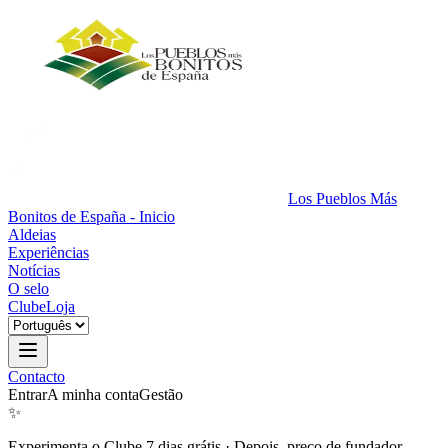
Los Pueblos Más
Bonitos de España - Inicio
Aldeias
Experiências
Notícias
O selo
Clube
Loja
Contacto
Entrar
A minha conta
Gestão
✨
Experimenta o Clube 7 dias grátis
·
Depois, preço de fundador.