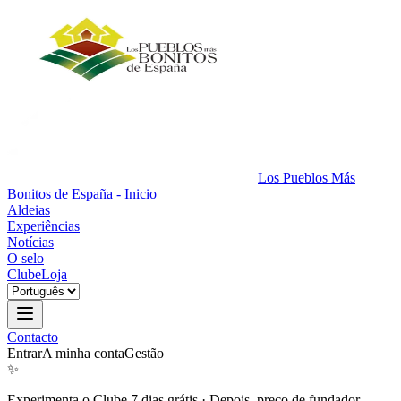
Los Pueblos Más
Bonitos de España - Inicio
Aldeias
Experiências
Notícias
O selo
Clube
Loja
Contacto
Entrar
A minha conta
Gestão
✨
Experimenta o Clube 7 dias grátis
·
Depois, preço de fundador.