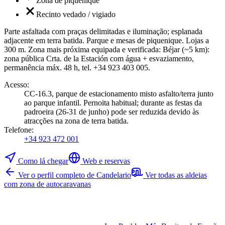
Zona de piquenique
Recinto vedado / vigiado
Parte asfaltada com praças delimitadas e iluminação; esplanada
adjacente em terra batida. Parque e mesas de piquenique. Lojas a
300 m. Zona mais próxima equipada e verificada: Béjar (~5 km):
zona pública Crta. de la Estación com água + esvaziamento,
permanência máx. 48 h, tel. +34 923 403 005.
Acesso
:
CC-16.3, parque de estacionamento misto asfalto/terra junto
ao parque infantil. Pernoita habitual; durante as festas da
padroeira (26-31 de junho) pode ser reduzida devido às
atracções na zona de terra batida.
Telefone
:
+34 923 472 001
Como lá chegar
Web e reservas
Ver o perfil completo de Candelario
Ver todas as aldeias
com zona de autocaravanas