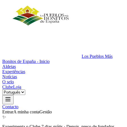
Los Pueblos Más
Bonitos de España - Inicio
Aldeias
Experiências
Notícias
O selo
Clube
Loja
Contacto
Entrar
A minha conta
Gestão
✨
Experimenta o Clube 7 dias grátis
·
Depois, preço de fundador.