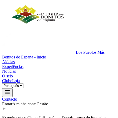
Los Pueblos Más
Bonitos de España - Inicio
Aldeias
Experiências
Notícias
O selo
Clube
Loja
Contacto
Entrar
A minha conta
Gestão
✨
Experimenta o Clube 7 dias grátis
·
Depois, preço de fundador.