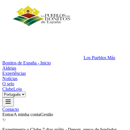
Los Pueblos Más
Bonitos de España - Inicio
Aldeias
Experiências
Notícias
O selo
Clube
Loja
Contacto
Entrar
A minha conta
Gestão
✨
Experimenta o Clube 7 dias grátis
·
Depois, preço de fundador.