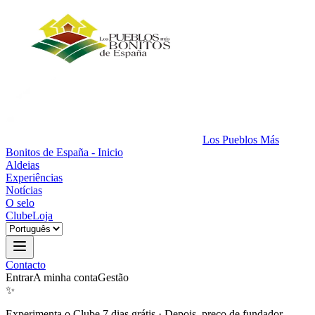
Los Pueblos Más
Bonitos de España - Inicio
Aldeias
Experiências
Notícias
O selo
Clube
Loja
Contacto
Entrar
A minha conta
Gestão
✨
Experimenta o Clube 7 dias grátis
·
Depois, preço de fundador.