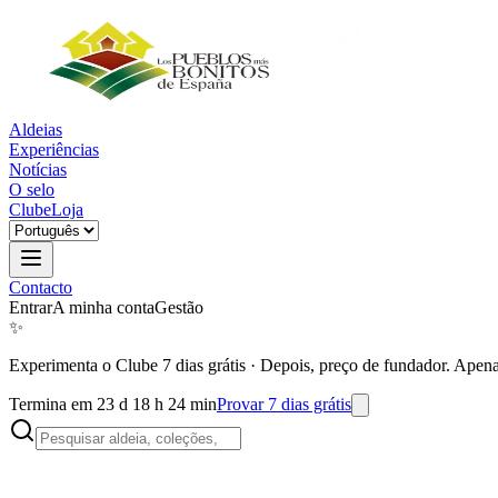
Aldeias
Experiências
Notícias
O selo
Clube
Loja
Contacto
Entrar
A minha conta
Gestão
✨
Experimenta o Clube 7 dias grátis
·
Depois, preço de fundador. Apena
Termina em 23 d 18 h 24 min
Provar 7 dias grátis