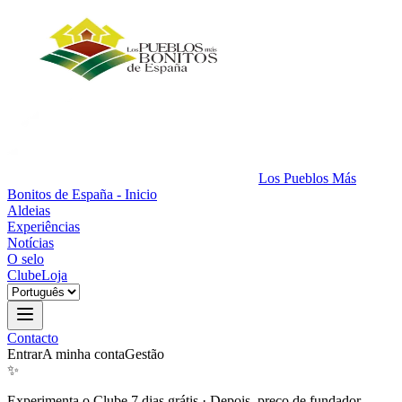
Los Pueblos Más
Bonitos de España - Inicio
Aldeias
Experiências
Notícias
O selo
Clube
Loja
Contacto
Entrar
A minha conta
Gestão
✨
Experimenta o Clube 7 dias grátis
·
Depois, preço de fundador.