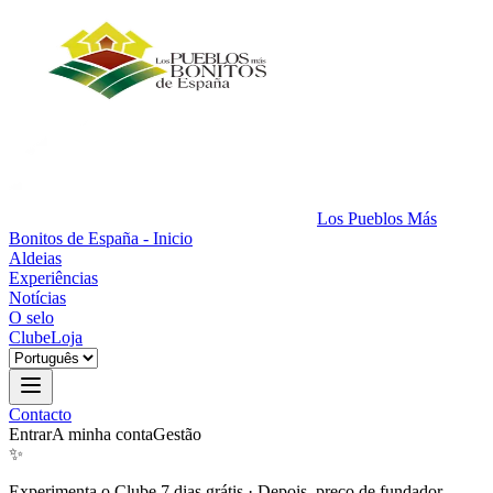
Los Pueblos Más
Bonitos de España - Inicio
Aldeias
Experiências
Notícias
O selo
Clube
Loja
Contacto
Entrar
A minha conta
Gestão
✨
Experimenta o Clube 7 dias grátis
·
Depois, preço de fundador.