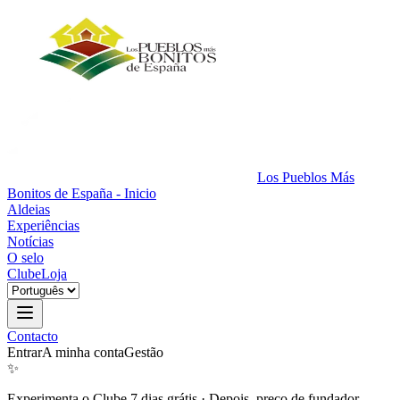
Los Pueblos Más
Bonitos de España - Inicio
Aldeias
Experiências
Notícias
O selo
Clube
Loja
Contacto
Entrar
A minha conta
Gestão
✨
Experimenta o Clube 7 dias grátis
·
Depois, preço de fundador.