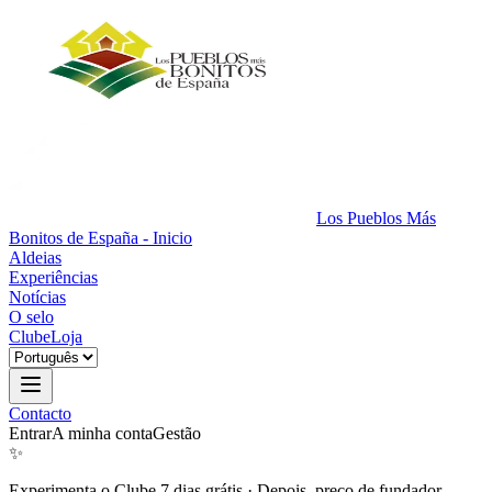
Los Pueblos Más
Bonitos de España - Inicio
Aldeias
Experiências
Notícias
O selo
Clube
Loja
Contacto
Entrar
A minha conta
Gestão
✨
Experimenta o Clube 7 dias grátis
·
Depois, preço de fundador.