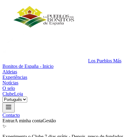
Los Pueblos Más
Bonitos de España - Inicio
Aldeias
Experiências
Notícias
O selo
Clube
Loja
Contacto
Entrar
A minha conta
Gestão
✨
Experimenta o Clube 7 dias grátis
·
Depois, preço de fundador.