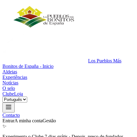
Los Pueblos Más
Bonitos de España - Inicio
Aldeias
Experiências
Notícias
O selo
Clube
Loja
Contacto
Entrar
A minha conta
Gestão
✨
Experimenta o Clube 7 dias grátis
·
Depois, preço de fundador.