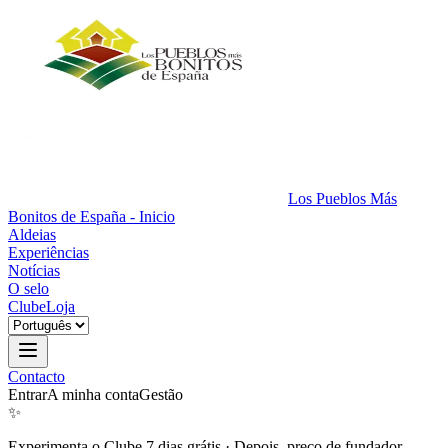
Los Pueblos Más
Bonitos de España - Inicio
Aldeias
Experiências
Notícias
O selo
Clube
Loja
Contacto
Entrar
A minha conta
Gestão
✨
Experimenta o Clube 7 dias grátis
·
Depois, preço de fundador.