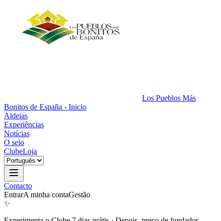
Los Pueblos Más
Bonitos de España - Inicio
Aldeias
Experiências
Notícias
O selo
Clube
Loja
Contacto
Entrar
A minha conta
Gestão
✨
Experimenta o Clube 7 dias grátis
·
Depois, preço de fundador.