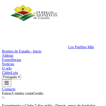
Los Pueblos Más
Bonitos de España - Inicio
Aldeias
Experiências
Notícias
O selo
Clube
Loja
Contacto
Entrar
A minha conta
Gestão
✨
Experimenta o Clube 7 dias grátis
·
Depois, preço de fundador.