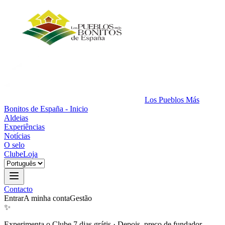
Los Pueblos Más
Bonitos de España - Inicio
Aldeias
Experiências
Notícias
O selo
Clube
Loja
Contacto
Entrar
A minha conta
Gestão
✨
Experimenta o Clube 7 dias grátis
·
Depois, preço de fundador.