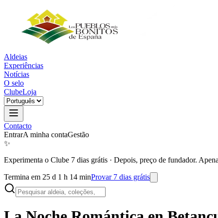
Aldeias
Experiências
Notícias
O selo
Clube
Loja
Contacto
Entrar
A minha conta
Gestão
✨
Experimenta o Clube 7 dias grátis
·
Depois, preço de fundador. Apena
Termina em 25 d 1 h 14 min
Provar 7 dias grátis
La Noche Romántica en
Betanc