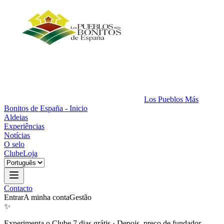
Los Pueblos Más
Bonitos de España - Inicio
Aldeias
Experiências
Notícias
O selo
Clube
Loja
Contacto
Entrar
A minha conta
Gestão
✨
Experimenta o Clube 7 dias grátis
·
Depois, preço de fundador.