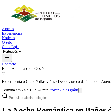
Aldeias
Experiências
Notícias
O selo
Clube
Loja
Contacto
Entrar
A minha conta
Gestão
✨
Experimenta o Clube 7 dias grátis
·
Depois, preço de fundador. Apena
Termina em 24 d 15 h 24 min
Provar 7 dias grátis
La Noche Romántica en
Baños d