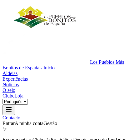
Los Pueblos Más
Bonitos de España - Inicio
Aldeias
Experiências
Notícias
O selo
Clube
Loja
Contacto
Entrar
A minha conta
Gestão
✨
Experimenta o Clube 7 dias grátis
·
Depois, preço de fundador.